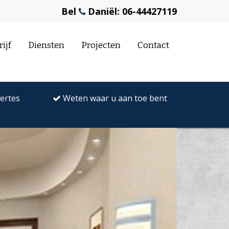
Bel
Daniël: 06-44427119
ijf
Diensten
Projecten
Contact
fertes
Weten waar u aan toe bent