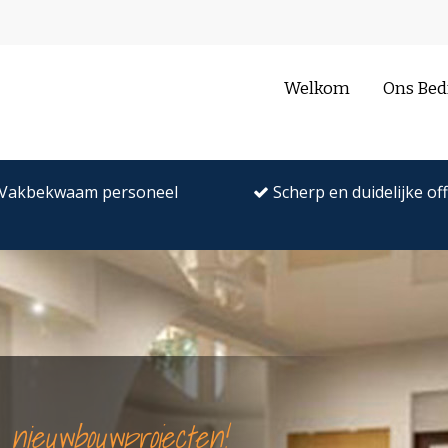
Welkom
Ons Bedr
Vakbekwaam personeel
Scherp en duidelijke of
r nieuwbouwprojecten!