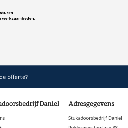
rsturen
de werkzaamheden.
nde offerte?
adoorsbedrijf Daniel
Adresgegevens
ns
Stukadoorsbedrijf Daniel
Poldermeesterslaag 38